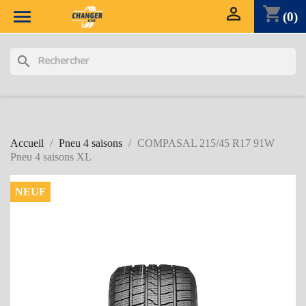

shopping_cart

(0)
search
Accueil
Pneu 4 saisons
COMPASAL 215/45 R17 91W
Pneu 4 saisons XL
NEUF