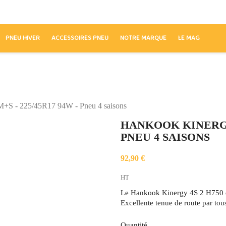
PNEU HIVER
ACCESSOIRES PNEU
NOTRE MARQUE
LE MAG
+S - 225/45R17 94W - Pneu 4 saisons
HANKOOK KINERGY 4
PNEU 4 SAISONS
92,90 €
HT
Le Hankook Kinergy 4S 2 H750 es
Excellente tenue de route par tou
Quantité