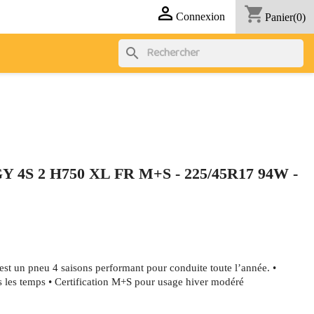

shopping_cart
Connexion
Panier
(0)
search
S 2 H750 XL FR M+S - 225/45R17 94W -
t un pneu 4 saisons performant pour conduite toute l’année. •
s les temps • Certification M+S pour usage hiver modéré