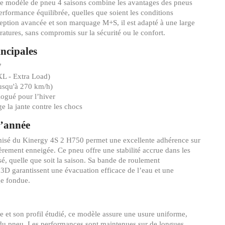
Ce modèle de pneu 4 saisons combine les avantages des pneus
performance équilibrée, quelles que soient les conditions
eption avancée et son marquage M+S, il est adapté à une large
ratures, sans compromis sur la sécurité ou le confort.
incipales
7
XL - Extra Load)
jusqu'à 270 km/h)
gué pour l’hiver
e la jante contre les chocs
l’année
sé du Kinergy 4S 2 H750 permet une excellente adhérence sur
èrement enneigée. Ce pneu offre une stabilité accrue dans les
sé, quelle que soit la saison. Sa bande de roulement
s 3D garantissent une évacuation efficace de l’eau et une
ge fondue.
ée et son profil étudié, ce modèle assure une usure uniforme,
 du pneu. Les performances sont maintenues sur de longues