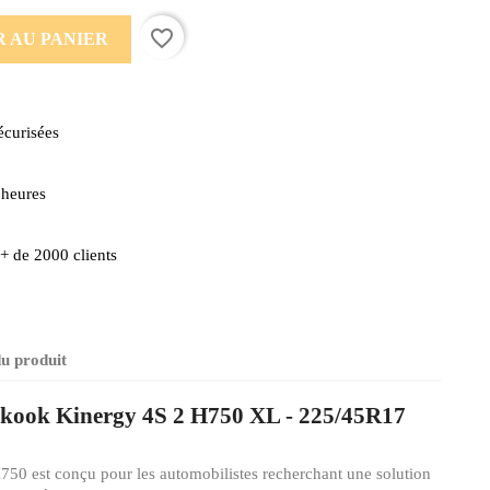
favorite_border
 AU PANIER
écurisées
 heures
r + de 2000 clients
du produit
nkook Kinergy 4S 2 H750 XL - 225/45R17
0 est conçu pour les automobilistes recherchant une solution