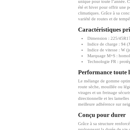
unique pour toute l’année. 
été et hiver pour offrir une 
climatiques. Grâce à sa conc
variété de routes et de tempé
Caractéristiques pr
Dimension : 225/45R1
Indice de charge : 94 (
Indice de vitesse : W (
Marquage M+S : homolo
Technologie FR : protèg
Performance toute 
Le mélange de gomme optimi
route sèche, mouillée ou lég
virages et un freinage sécuri
directionnelle et les lamelle
meilleure adhérence sur nei
Conçu pour durer
Grâce à sa structure renforc
prolongeant la durée de vie