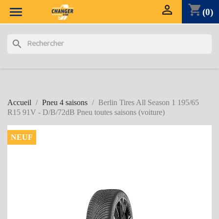

shopping_cart

(0)
search
Accueil
Pneu 4 saisons
Berlin Tires All Season 1 195/65
R15 91V - D/B/72dB Pneu toutes saisons (voiture)
NEUF